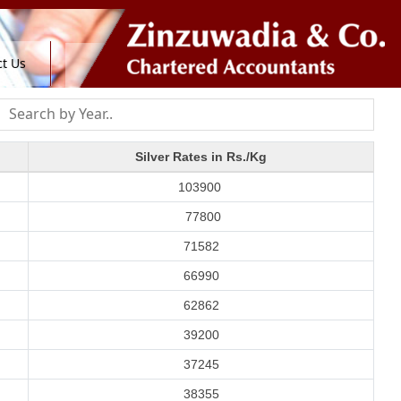
t Us
Silver Rates in Rs./Kg
103900
77800
71582
66990
62862
39200
37245
38355