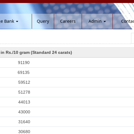
ge Bank
Query
Careers
Admin
Contac
in Rs./10 gram (Standard 24 carats)
91190
69135
59512
51278
44013
43000
31640
30680